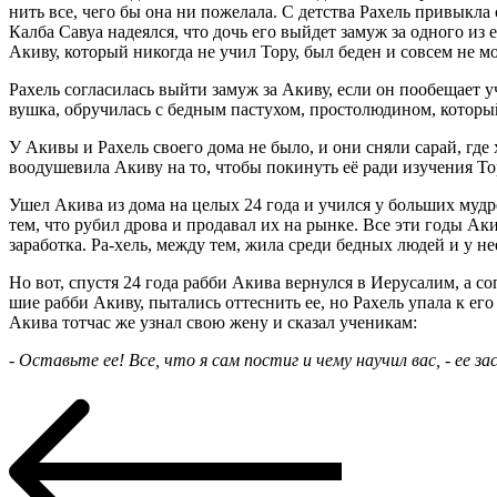
нить все, чего бы она ни пожелала. С детства Рахель привыкла
Калба Савуа надеялся, что дочь его выйдет замуж за одного из
Акиву, который никогда не учил Тору, был беден и совсем не
Рахель согласилась выйти замуж за Акиву, если он пообещает уч
вушка, обручилась с бедным пастухом, простолюдином, который
У Акивы и Рахель своего дома не было, и они сняли сарай, где
воодушевила Акиву на то, чтобы покинуть её ради изучения То
Ушел Акива из дома на целых 24 года и учился у больших мудр
тем, что рубил дрова и продавал их на рынке. Все эти годы Ак
заработка. Ра-хель, между тем, жила среди бедных людей и у не
Но вот, спустя 24 года рабби Акива вернулся в Иерусалим, а 
шие рабби Акиву, пытались оттеснить ее, но Рахель упала к его
Акива тотчас же узнал свою жену и сказал ученикам:
- Оставьте ее! Все, что я сам постиг и чему научил вас, - ее 