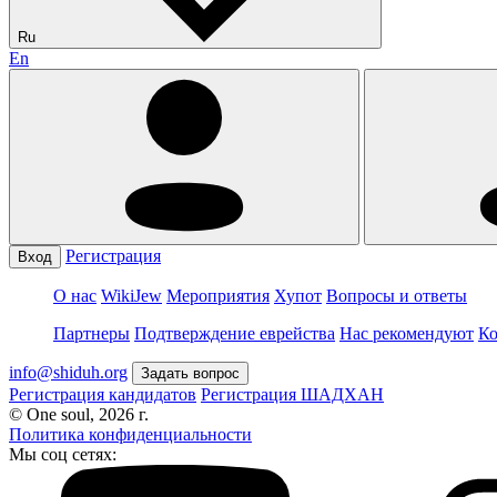
Ru
En
Регистрация
Вход
О нас
WikiJew
Мероприятия
Хупот
Вопросы и ответы
Партнеры
Подтверждение еврейства
Нас рекомендуют
Ко
info@shiduh.org
Задать вопрос
Регистрация кандидатов
Регистрация ШАДХАН
© One soul, 2026 г.
Политика конфиденциальности
Мы соц сетях: