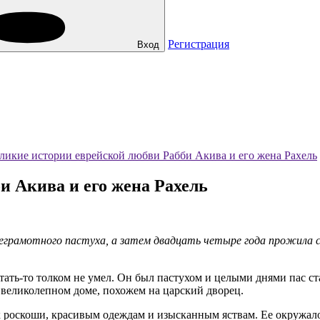
Регистрация
Вход
ликие истории еврейской любви Рабби Акива и его жена Рахель
и Акива и его жена Рахель
еграмотного пастуха, а затем двадцать четыре года прожила с
итать-то толком не умел. Он был пастухом и целыми днями пас 
 великолепном доме, похожем на царский дворец.
а к роскоши, красивым одеждам и изысканным яствам. Ее окружа