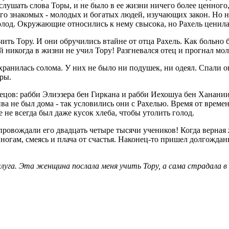
 слушать слова Торы, и не было в ее жизни ничего более ценного
 его знакомых - молодых и богатых людей, изучающих закон. Но 
 молод. Окружающие относились к нему свысока, но Рахель цени
ить Тору. И они обручились втайне от отца Рахель. Как больно б
 никогда в жизни не учил Тору! Разгневался отец и прогнал мо
 хранилась солома. У них не было ни подушек, ни одеял. Спали 
ры.
ецов: рабби Элиэзера бен Гиркана и рабби Иехошуа бен Ханании
ива не был дома - так условились они с Рахелью. Время от врем
е не всегда был даже кусок хлеба, чтобы утолить голод.
сопровождали его двадцать четыре тысячи учеников! Когда верна
 ногам, смеясь и плача от счастья. Наконец-то пришел долгождан
заслуга. Эта женщина послала меня учить Тору, а сама страдала в