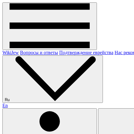
WikiJew
Вопросы и ответы
Подтверждение еврейства
Нас реко
Ru
En