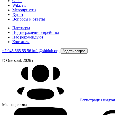
О нас
WikiJew
Мероприятия
Хупот
Вопросы и ответы
Партнеры
Подтверждение еврейства
Нас рекомендуют
Контакты
+7 945 565 55 56
info@shiduh.org
Задать вопрос
© One soul, 2026 г.
Регистрация шадха
Мы соц сетях: