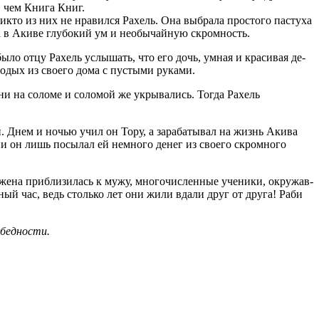
, чем Книга Книг.
никто из них не нравился Рахель. Она выбрала простого пастуха
ла в Акиве глубокий ум и необычайную скромность.
ыло отцу Рахель услышать, что его дочь, умная и красивая де-
лодых из своего дома с пустыми руками.
они на соломе и соломой же укрывались. Тогда Рахель
. Днем и ночью учил он Тору, а зарабатывал на жизнь Акива
ени он лишь посылал ей немного денег из своего скромного
я жена приблизилась к мужу, многочисленные ученики, окружав-
ный час, ведь столько лет они жили вдали друг от друга! Раби
 бедности.