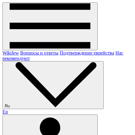
WikiJew
Вопросы и ответы
Подтверждение еврейства
Нас
рекомендуют
Ru
En