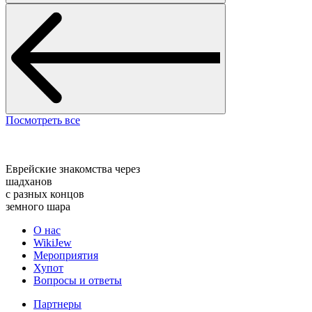
Посмотреть все
Еврейские знакомства через
шадханов
с разных концов
земного шара
О нас
WikiJew
Мероприятия
Хупот
Вопросы и ответы
Партнеры