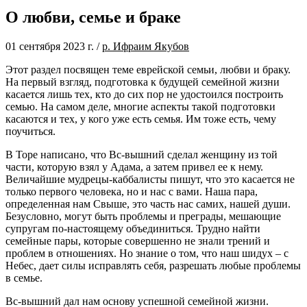
О любви, семье и браке
01 сентября 2023 г.
/
р. Ифраим Якубов
Этот раздел посвящен теме еврейской семьи, любви и браку.
На первый взгляд, подготовка к будущей семейной жизни
касается лишь тех, кто до сих пор не удостоился построить
семью. На самом деле, многие аспекты такой подготовки
касаются и тех, у кого уже есть семья. Им тоже есть, чему
поучиться.
В Торе написано, что Вс-вышний сделал женщину из той
части, которую взял у Адама, а затем привел ее к нему.
Величайшие мудрецы-каббалисты пишут, что это касается не
только первого человека, но и нас с вами. Наша пара,
определенная нам Свыше, это часть нас самих, нашей души.
Безусловно, могут быть проблемы и преграды, мешающие
супругам по-настоящему объединиться. Трудно найти
семейные пары, которые совершенно не знали трений и
проблем в отношениях. Но знание о том, что наш шидух – с
Небес, дает силы исправлять себя, разрешать любые проблемы
в семье.
Вс-вышний дал нам основу успешной семейной жизни.