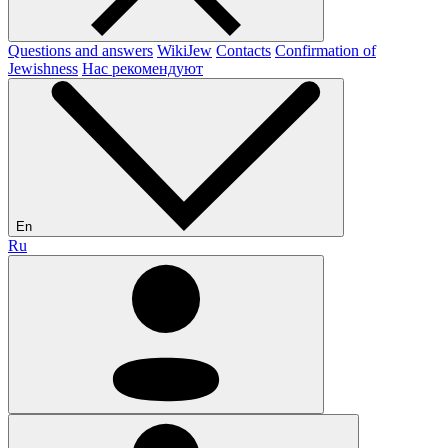
Questions and answers
WikiJew
Contacts
Confirmation of
Jewishness
Нас рекомендуют
En
Ru