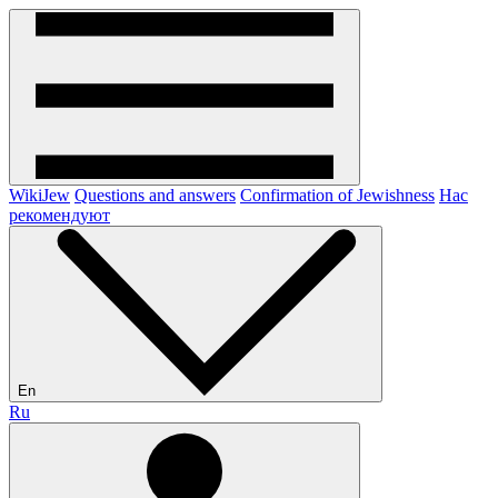
WikiJew
Questions and answers
Confirmation of Jewishness
Нас
рекомендуют
En
Ru