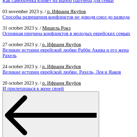
Как самооценка влияет на выбор партнера для семьи
03 november 2023 y.
/
р. Ифраим Якубов
Способы разрешения конфликтов не доводя союз до развода
31 october 2023 y.
/
Мишель Рокэ
Основная причина конфликтов в молодых еврейских семьях
27 october 2023 y.
/
р. Ифраим Якубов
Великие истории еврейской любви Рабби Акива и его жена
Рахель
24 october 2023 y.
/
р. Ифраим Якубов
Великие истории еврейской любви. Рахель, Лея и Яаков
20 october 2023 y.
/
р. Ифраим Якубов
И прилепишься к жене своей