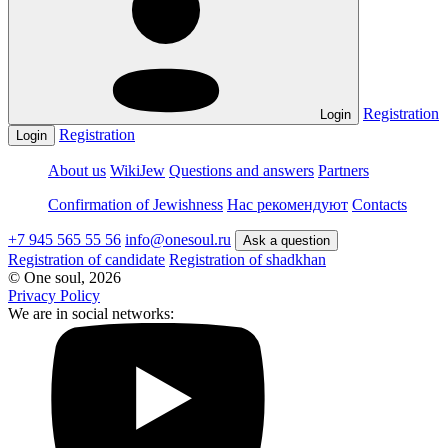
Registration
Login
Registration
Login
About us
WikiJew
Questions and answers
Partners
Confirmation of Jewishness
Нас рекомендуют
Contacts
+7 945 565 55 56
info@onesoul.ru
Аsk a question
Registration of candidate
Registration of shadkhan
© One soul, 2026
Privacy Policy
We are in social networks: