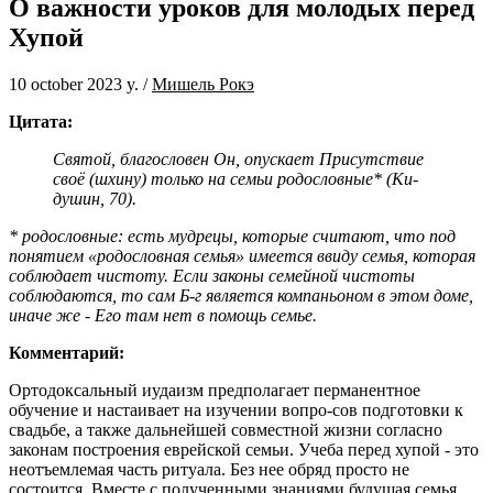
О важности уроков для молодых перед
Хупой
10 october 2023 y.
/
Мишель Рокэ
Цитата:
Святой, благословен Он, опускает Присутствие
своё (шхину) только на семьи родословные* (Ки-
душин, 70).
* родословные: есть мудрецы, которые считают, что под
понятием «родословная семья» имеется ввиду семья, которая
соблюдает чистоту. Если законы семейной чистоты
соблюдаются, то сам Б-г является компаньоном в этом доме,
иначе же - Его там нет в помощь семье.
Комментарий:
Ортодоксальный иудаизм предполагает перманентное
обучение и настаивает на изучении вопро-сов подготовки к
свадьбе, а также дальнейшей совместной жизни согласно
законам построения еврейской семьи. Учеба перед хупой - это
неотъемлемая часть ритуала. Без нее обряд просто не
состоится. Вместе с полученными знаниями будущая семья