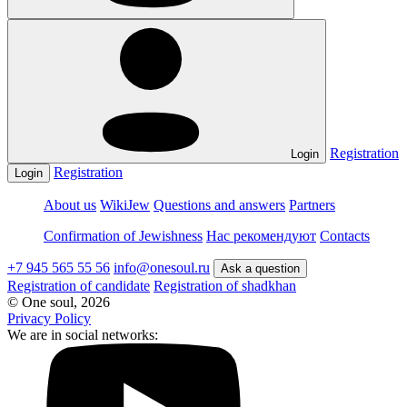
Registration
Login
Registration
Login
About us
WikiJew
Questions and answers
Partners
Confirmation of Jewishness
Нас рекомендуют
Contacts
+7 945 565 55 56
info@onesoul.ru
Аsk a question
Registration of candidate
Registration of shadkhan
© One soul, 2026
Privacy Policy
We are in social networks: