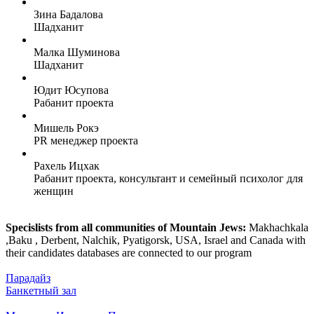
Зина Бадалова
Шадханит
Малка Шуминова
Шадханит
Юдит Юсупова
Рабанит проекта
Мишель Рокэ
PR менеджер проекта
Рахель Ицхак
Рабанит проекта, консультант и семейный психолог для
женщин
Specislists from all communities of Mountain Jews:
Makhachkala
,Baku , Derbent, Nalchik, Pyatigorsk, USA, Israel and Canada with
their candidates databases are connected to our program
Парадайз
Банкетный зал