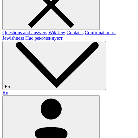
Questions and answers
WikiJew
Contacts
Confirmation of
Jewishness
Нас рекомендуют
En
Ru