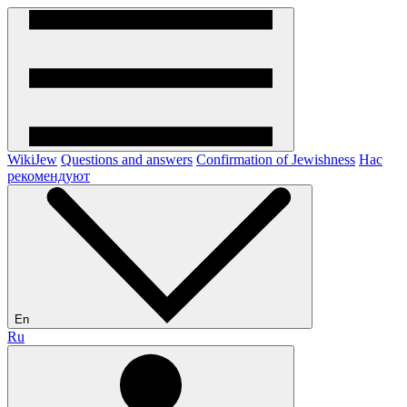
WikiJew
Questions and answers
Confirmation of Jewishness
Нас
рекомендуют
En
Ru